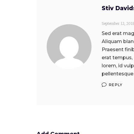
Stiv Davi
September 12, 201
Sed erat magn
Aliquam bland
Praesent fini
erat tempus,
lorem, id vul
pellentesque 
REPLY