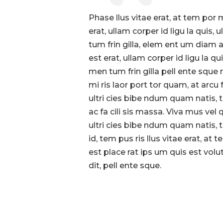
Phase llus vitae erat, at tem por m
erat, ullam corper id ligu la quis
tum frin gilla, elem ent um diam a
est erat, ullam corper id ligu la q
men tum frin gilla pell ente sque n
mi ris laor port tor quam, at arcu f
ultri cies bibe ndum quam natis, 
ac fa cili sis massa. Viva mus vel 
ultri cies bibe ndum quam natis, t
id, tem pus ris llus vitae erat, at
est place rat ips um quis est vol
dit, pell ente sque.