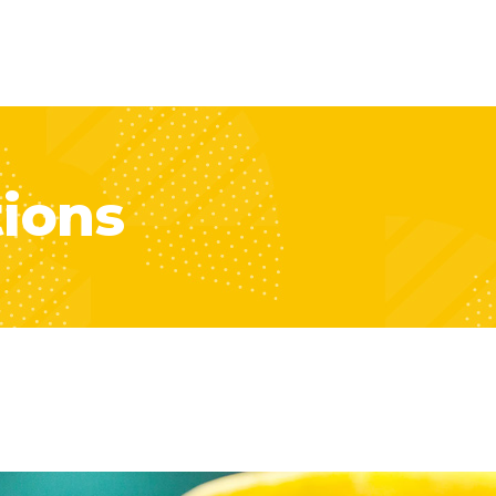
Services
Product Search
Design Studi
ions