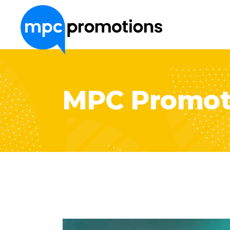
About Us
MPC Promot