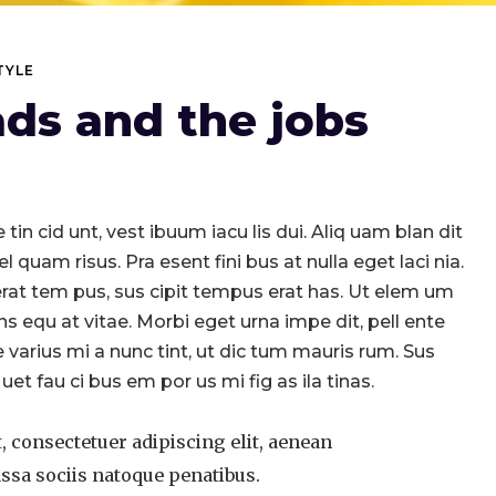
TYLE
ads and the jobs
tin cid unt, vest ibuum iacu lis dui. Aliq uam blan dit
l quam risus. Pra esent fini bus at nulla eget laci nia.
at tem pus, sus cipit tempus erat has. Ut elem um
ons equ at vitae. Morbi eget urna impe dit, pell ente
e varius mi a nunc tint, ut dic tum mauris rum. Sus
q uet fau ci bus em por us mi fig as ila tinas.
 consectetuer adipiscing elit, aenean
sa sociis natoque penatibus.