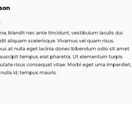
dson
8
a, blandit nec ante tincidunt, vestibulum iaculis dui.
it aliquam scelerisque. Vivamus vel quam risus.
bus at nulla eget lacinia donec bibendum odio sit amet
 suscipit tempus erat pharetra. Ut elementum turpis
putate risus consequat vitae. Morbi eget urna imperdiet,
nulla id, tempus mauris.