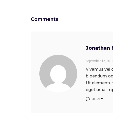
Comments
Jonathan 
September 12, 201
Vivamus vel q
bibendum odi
Ut elementum 
eget urna imp
REPLY