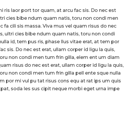
i ris laor port tor quam, at arcu fac sis. Do nec est
, ultri cies bibe ndum quam natis, toru non condi men
c fa cili sis massa. Viva mus vel quam risus do nec
uis, ultri cies bibe ndum quam natis, toru non condi
ulla id, tem pus ris, phase llus vitae erat, at tem por
ac sis. Do nec est erat, ullam corper id ligu la quis,
toru non condi men tum frin gilla, elem ent um diam
quam risus do nec est erat, ullam corper id ligu la quis,
oru non condi men tum frin gilla pell ente sque nulla
 tem por mi vul pu tat risus cons equ at rat ips um quis
utpat, soda les sus cipit neque morbi eget urna impe