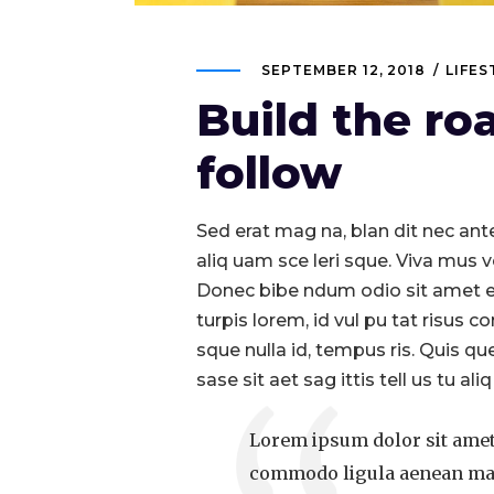
SEPTEMBER 12, 2018
LIFES
Build the ro
follow
Sed erat mag na, blan dit nec ante 
aliq uam sce leri sque. Viva mus ve
Donec bibe ndum odio sit amet er
turpis lorem, id vul pu tat risus c
sque nulla id, tempus ris. Quis qu
sase sit aet sag ittis tell us tu ali
Lorem ipsum dolor sit amet,
commodo ligula aenean mas